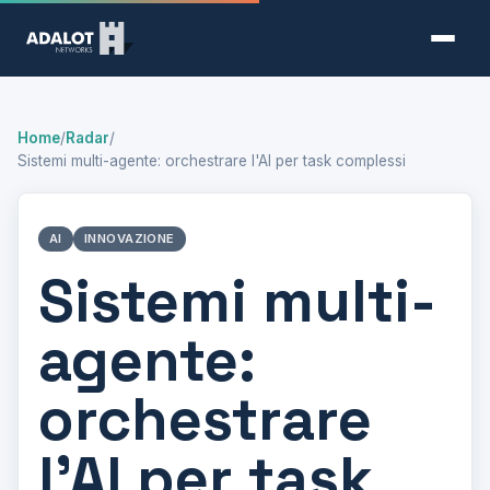
Home
/
Radar
/
Sistemi multi-agente: orchestrare l'AI per task complessi
AI
INNOVAZIONE
Sistemi multi-
agente:
orchestrare
l'AI per task